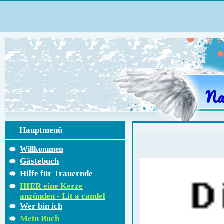
Na
Hauptmenü
Willkommen
Gästebuch
Hilfe für Trauernde
HIER eine Kerze
anzünden - Lit a candel
Wer bin ich
Mein Buch