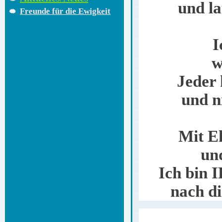
und la
Freunde für die Ewigkeit
I
w
Jeder 
und n
Mit E
un
Ich bin 
nach d