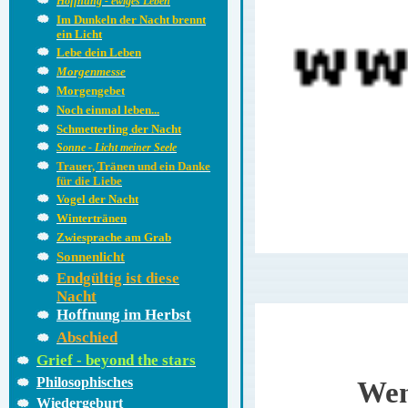
Hoffnung - ewiges Leben
Im Dunkeln der Nacht brennt
ein Licht
Lebe dein Leben
Morgenmesse
Morgengebet
Noch einmal leben...
Schmetterling der Nacht
Sonne - Licht meiner Seele
Trauer, Tränen und ein Danke
für die Liebe
Vogel der Nacht
Wintertränen
Zwiesprache am Grab
Sonnenlicht
Endgültig ist diese
Nacht
Hoffnung im Herbst
Abschied
Grief - beyond the stars
Philosophisches
Wen
Wiedergeburt