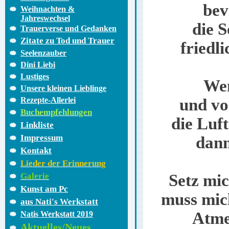
bev
Weihnachten &
Jahreswechsel
die S
Trauerverse und Gedanken
Zitate zu Tod und Trauer
friedli
Seelenzauber
Dini Liebi
Lustiges
Wen
Unsere kleinen Lieblinge
Rezepte-Allerlei
und vo
Buchempfehlungen
die Luf
Linkliste
Impressum
dann
Kontakt
Lieder der Erinnerung
Galerie
Setz mic
Kunst am Pc
muss mic
aus Nati's Werkstatt
Atme 
Natis Werkstatt 2019
Aktuelles/Neues