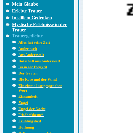
Mein Glaube
Erlebte Trauer
In stillem Gedenken
Mystische Erlebnisse in der
Trauer
Trauergedichte
Alles hat seine Zeit
Anderswelt
Aus Anderswelt
Botschaft aus Anderswelt
Bis in alle Ewigkeit
Der Garten
Die Rose und der Wind
Ein einmal ausgesprochen
Wort
Einsamkeit
Engel
Engel der Nacht
Friedhofsbesuch
Frühlingslied
Hoffnung