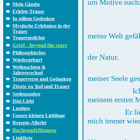
um Motive nach
Mein Glaube
Erlebte Trauer
Meine Mo
In stillem Gedenken
Kunst habe ic
Mystische Erlebnisse in der
Trauer
meine Welt gefäl
Trauergedichte
Grief - beyond the stars
Für mich gib
Philosophisches
der Natur.
Wiedergeburt
Weihnachten &
Die Motive 
Jahreswechsel
meiner Seele ges
Trauerverse und Gedanken
Zitate zu Tod und Trauer
Ich habe wun
Seelenzauber
meinem ersten M
Dini Liebi
Lustiges
Er liebte es 
Unsere kleinen Lieblinge
mich immer wied
Rezepte-Allerlei
Buchempfehlungen
Durch meine
Linkliste