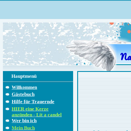
Na
Hauptmenü
Willkommen
Gästebuch
Meine Bil
Hilfe für Trauernde
HIER eine Kerze
anzünden - Lit a candel
Wer bin ich
ich sitze ni
Mein Buch