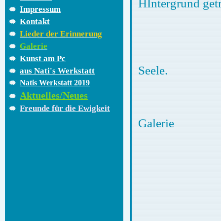
HIntergrund get
Impressum
aber es
Kontakt
Lieder der Erinnerung
Galerie
Farbenspiel
Kunst am Pc
Seele.
aus Nati's Werkstatt
Natis Werkstatt 2019
Aktuelles/Neues
Ich wünsc
Freunde für die Ewigkeit
Galerie