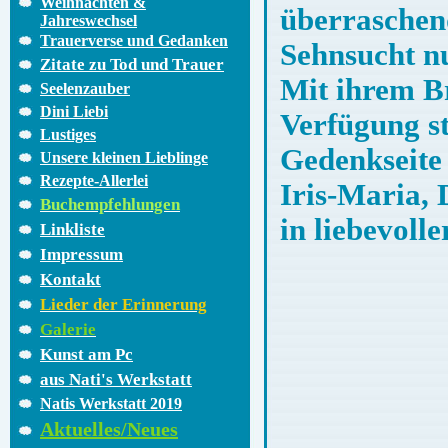
Weihnachten &
überraschend
Jahreswechsel
Trauerverse und Gedanken
Sehnsucht nu
Zitate zu Tod und Trauer
Mit ihrem Br
Seelenzauber
Dini Liebi
Verfügung st
Lustiges
Gedenkseite
Unsere kleinen Lieblinge
Rezepte-Allerlei
Iris-Maria, 
Buchempfehlungen
in liebevoll
Linkliste
Impressum
Kontakt
Lieder der Erinnerung
Galerie
Kunst am Pc
aus Nati's Werkstatt
Natis Werkstatt 2019
Aktuelles/Neues