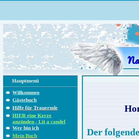
Na
Hauptmenü
Willkommen
Gästebuch
Hom
Hilfe für Trauernde
HIER eine Kerze
anzünden - Lit a candel
Wer bin ich
Der folgende
Mein Buch