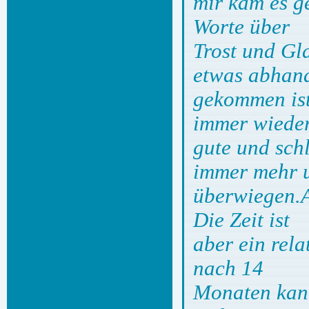
mir kam es g
Worte über
Trost und Gl
etwas abhan
gekommen ist
immer wiede
gute und sch
immer mehr 
überwiegen.A
Die Zeit ist
aber ein rela
nach 14
Monaten kann