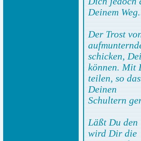
Dich jedoch 
Deinem Weg.
Der Trost vo
aufmunternd
schicken, De
können. Mit 
teilen, so da
Deinen
Schultern g
Läßt Du den 
wird Dir die