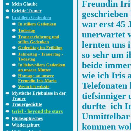
Freundin Ir
Mein Glaube
Erlebte Trauer
geschrieben h
In stillem Gedenken
war erst 45 
In stillem Gedenken
Todestag
unerwartet v
Trauererfahrung und
stilles Gedenken
lernten uns 
Gedenktag im Frühling
so sehr um i
Jahrestag - Trauertag -
Todestag
beide immer
In liebevollem Gedenken
an unsere Mutter
wie ich Iri
Homage an unsere
Freundin Iris-Maria
Telefonaten 
Wenn ich wüsste
Mystische Erlebnisse in der
tiefsinniger
Trauer
durfte ich I
Trauergedichte
Grief - beyond the stars
Unmittelbar 
Philosophisches
kommen wollt
Wiedergeburt