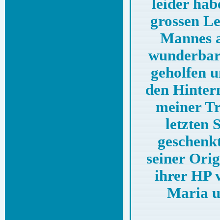
leider hab
grossen Le
Mannes a
wunderbare
geholfen u
den Hinter
meiner Tr
letzten 
geschenkt
seiner Orig
ihrer HP v
Maria un