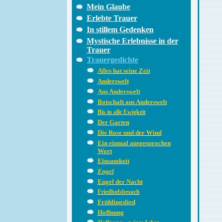
Mein Glaube
Erlebte Trauer
In stillem Gedenken
Mystische Erlebnisse in der
Trauer
Trauergedichte
Alles hat seine Zeit
Anderswelt
Aus Anderswelt
Botschaft aus Anderswelt
Bis in alle Ewigkeit
Der Garten
Die Rose und der Wind
Ein einmal ausgesprochen
Wort
Einsamkeit
Engel
Engel der Nacht
Friedhofsbesuch
Frühlingslied
Hoffnung