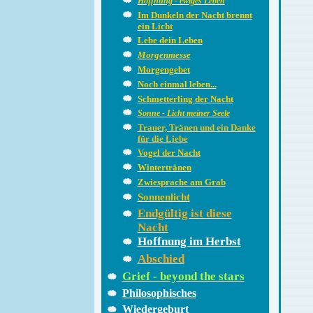
Hoffnung - ewiges Leben
Im Dunkeln der Nacht brennt
ein Licht
Lebe dein Leben
Morgenmesse
Morgengebet
Noch einmal leben...
Schmetterling der Nacht
Sonne - Licht meiner Seele
Trauer, Tränen und ein Danke
für die Liebe
Vogel der Nacht
Wintertränen
Zwiesprache am Grab
Sonnenlicht
Endgültig ist diese
Nacht
Hoffnung im Herbst
Abschied
Grief - beyond the stars
Philosophisches
Wiedergeburt