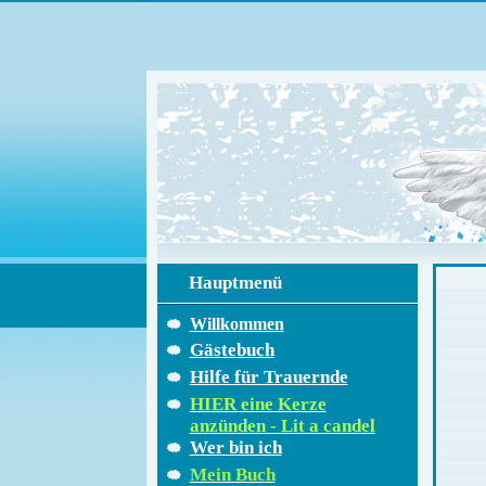
Hauptmenü
Willkommen
Gästebuch
Hilfe für Trauernde
HIER eine Kerze
anzünden - Lit a candel
Wer bin ich
Mein Buch