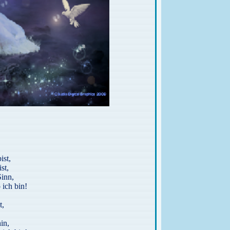
ist,
st,
Sinn,
ich bin!
t,
in,