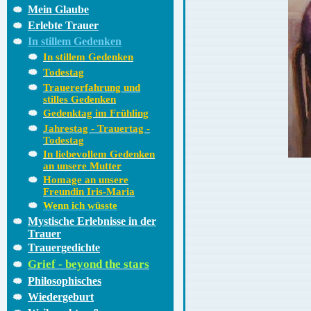
Mein Glaube
Erlebte Trauer
In stillem Gedenken
In stillem Gedenken
Todestag
Trauererfahrung und
stilles Gedenken
Gedenktag im Frühling
Jahrestag - Trauertag -
Todestag
In liebevollem Gedenken
an unsere Mutter
Homage an unsere
Freundin Iris-Maria
Wenn ich wüsste
Mystische Erlebnisse in der
Trauer
Trauergedichte
Grief - beyond the stars
Philosophisches
Wiedergeburt