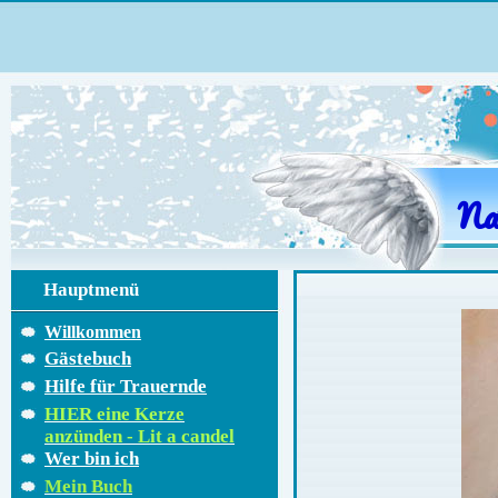
Na
Hauptmenü
Willkommen
Gästebuch
Hilfe für Trauernde
HIER eine Kerze
anzünden - Lit a candel
Wer bin ich
Mein Buch