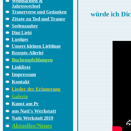
Weihnachten &
Jahreswechsel
Trauerverse und Gedanken
würde ich Dic
Zitate zu Tod und Trauer
Seelenzauber
Dini Liebi
Lustiges
Unsere kleinen Lieblinge
Rezepte-Allerlei
Buchempfehlungen
Linkliste
Impressum
Kontakt
Lieder der Erinnerung
Galerie
Kunst am Pc
aus Nati's Werkstatt
Natis Werkstatt 2019
Aktuelles/Neues