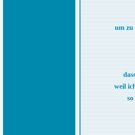
um zu 
das
weil i
so