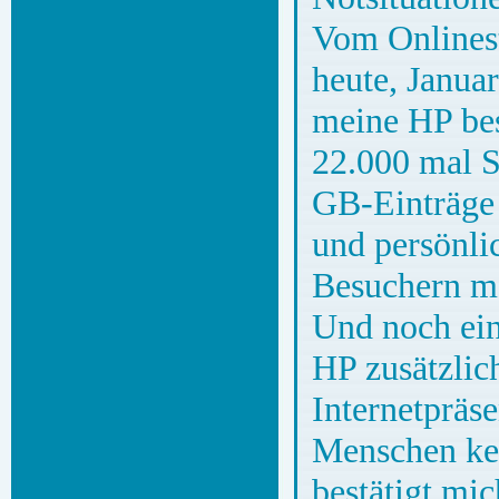
Vom Onlinest
heute, Janua
meine HP bes
22.000 mal S
GB-Einträge 
und persönli
Besuchern m
Und noch ein
HP zusätzlic
Internetpräse
Menschen ken
bestätigt mi