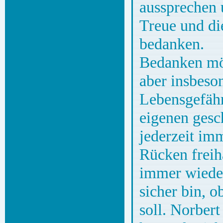
aussprechen 
Treue und di
bedanken.
Bedanken möc
aber insbeso
Lebensgefähr
eigenen gesc
jederzeit imm
Rücken freih
immer wieder
sicher bin, o
soll. Norbert