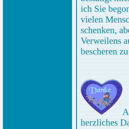
ich Sie bego
vielen Mensc
schenken, ab
Verweilens a
bescheren zu
A
herzliches D