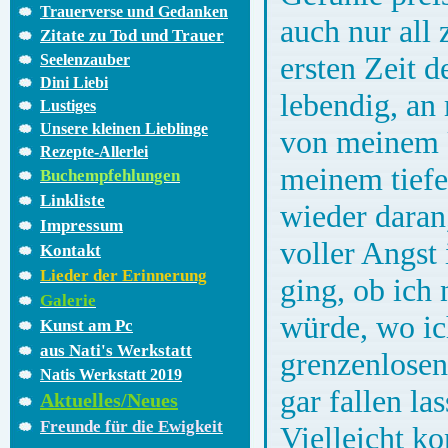
Trauerverse und Gedanken
auch nur all 
Zitate zu Tod und Trauer
ersten Zeit 
Seelenzauber
Dini Liebi
lebendig, an
Lustiges
Unsere kleinen Lieblinge
von meinem U
Rezepte-Allerlei
meinem tiefe
Buchempfehlungen
Linkliste
wieder daran,
Impressum
voller Angst
Kontakt
Lieder der Erinnerung
ging, ob ich
Galerie
würde, wo ich
Kunst am Pc
aus Nati's Werkstatt
grenzenlosen
Natis Werkstatt 2019
gar fallen la
Aktuelles/Neues
Freunde für die Ewigkeit
Vielleicht k