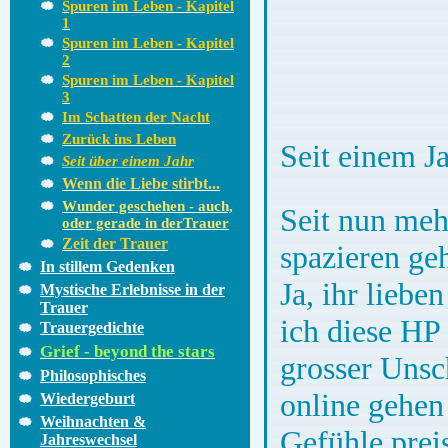
Spuren im Leben - Kapitel
1
Spuren im Leben - Kapitel
2
Spuren im Leben - Kapitel
3
Im Schatten der Nacht
Zurück ins Leben
Seit einem 
Seit über einem Jahr
Wenn die Liebe stirbt...
Wunder geschehen - auch,
Seit nun meh
oder gerade in derTrauer
Zeit der Trauer
spazieren g
In stillem Gedenken
Ja, ihr liebe
Mystische Erlebnisse in der
Trauer
ich diese HP
Trauergedichte
Grief - beyond the stars
grosser Unsc
Philosophisches
online gehen 
Wiedergeburt
Weihnachten &
Gefühle prei
Jahreswechsel