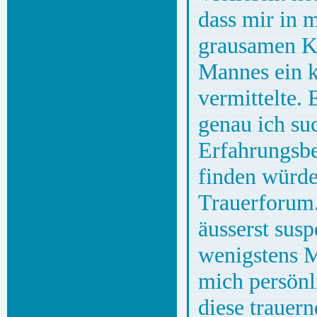
dass mir in 
grausamen K
Mannes ein k
vermittelte. 
genau ich suc
Erfahrungsbe
finden würde
Trauerforum.
äusserst sus
wenigstens M
mich persönl
diese trauer