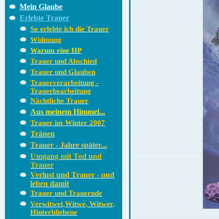
Mein Glaube
Erlebte Trauer
So erlebte ich die Trauer
Widmung
Warum eine HP
Trauer und Abschied
Trauer und Glauben
Trauerverarbeitung -
Trauerbearbeitung
Nächtliche Trauer
Aus meinem Himmel...
Trauer im Winter 2007
Tränen
Trauer - Jahre später...
Umgang mit Tod und
Trauer
Verlust und Trauer - und
leben damit
Trauer und Trauernde
Verwitwet,Witwe, Witwer,
Hinterbliebene