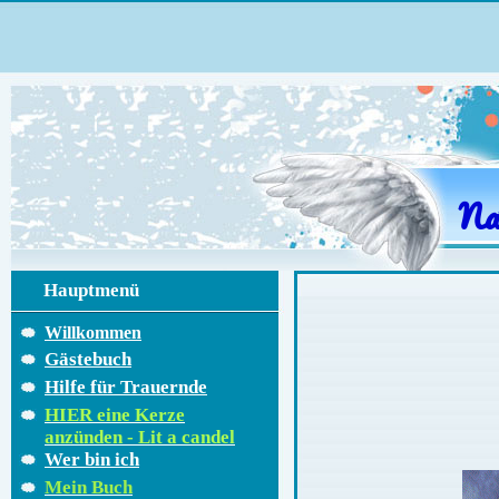
Na
Hauptmenü
Willkommen
Gästebuch
Hilfe für Trauernde
HIER eine Kerze
anzünden - Lit a candel
Wer bin ich
Mein Buch