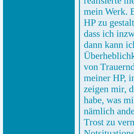
realisierte 
mein Werk. B
HP zu gestalt
dass ich inz
dann kann ich
Überheblichk
von Trauern
meiner HP, i
zeigen mir, d
habe, was mir
nämlich ande
Trost zu verm
Notsituation