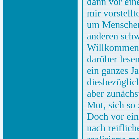
dann vor ein
mir vorstellt
um Menschen 
anderen schw
Willkommensg
darüber lesen
ein ganzes Ja
diesbezüglic
aber zunächs
Mut, sich so
Doch vor ein
nach reiflich