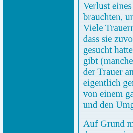
Verlust eine
brauchten, u
Viele Trauer
dass sie zuvo
gesucht hatte
gibt (manche
der Trauer a
eigentlich ge
von einem ga
und den Umga
Auf Grund me