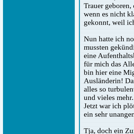
Trauer geboren, 
wenn es nicht k
gekonnt, weil ic
Nun hatte ich n
mussten gekünd
eine Aufenthalt
für mich das Alle
bin hier eine Mi
Ausländerin! Dar
alles so turbule
und vieles mehr.
Jetzt war ich pl
ein sehr unange
Tja, doch ein Zu