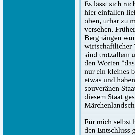
Es lässt sich ni
hier einfallen l
oben, urbar zu m
versehen. Früher
Berghängen wund
wirtschaftlicher
sind trotzallem
den Worten "das L
nur ein kleines
etwas und haben 
souveränen Staat
diesem Staat ges
Märchenlandscha
Für mich selbst 
den Entschluss g