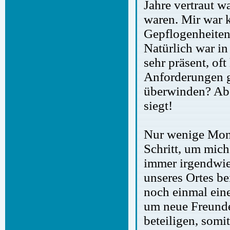
Jahre vertraut w
waren. Mir war k
Gepflogenheiten 
Natürlich war in
sehr präsent, of
Anforderungen g
überwinden? Abe
siegt!
Nur wenige Mona
Schritt, um mich
immer irgendwie
unseres Ortes be
noch einmal eine
um neue Freunde
beteiligen, somi