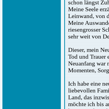
schon längst Zu
Meine Seele erz
Leinwand, von de
Meine Auswander
riesengrosser Sc
sehr weit von De
Dieser, mein Ne
Tod und Trauer e
Neuanfang war n
Momenten, Sorg
Ich habe eine n
liebevollen Fam
Land, das inzwis
möchte ich bis 