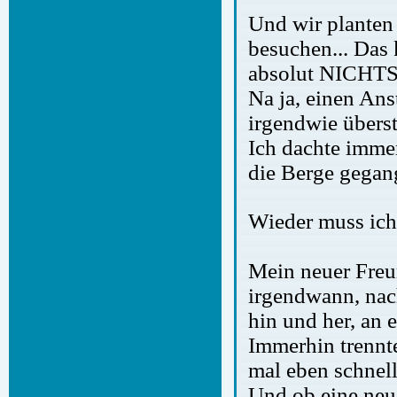
Und wir planten
besuchen... Das 
absolut NICHTS
Na ja, einen Ans
irgendwie übers
Ich dachte imme
die Berge gegang
Wieder muss ich
Mein neuer Freu
irgendwann, nac
hin und her, an
Immerhin trennte
mal eben schnel
Und ob eine neu