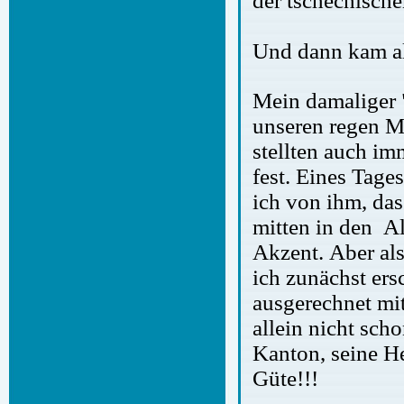
der tschechisch
Und dann kam a
Mein damaliger 
unseren regen M
stellten auch i
fest. Eines Tage
ich von ihm, das
mitten in den Al
Akzent. Aber als
ich zunächst ers
ausgerechnet mi
allein nicht scho
Kanton, seine H
Güte!!!