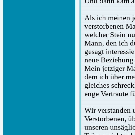
Und dann kam a
Als ich meinen 
verstorbenen Ma
welcher Stein nu
Mann, den ich du
gesagt interessi
neue Beziehung 
Mein jetziger M
dem ich über mei
gleiches schreck
enge Vertraute fü
Wir verstanden u
Verstorbenen, üb
unseren unsägli