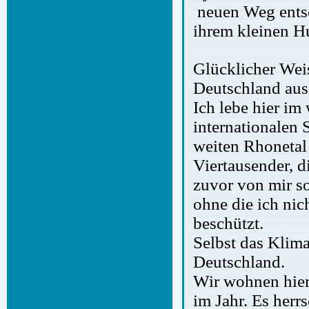
neuen Weg entsc
ihrem kleinen H
Glücklicher Weis
Deutschland aus
Ich lebe hier i
internationalen
weiten Rhonetal
Viertausender, d
zuvor von mir s
ohne die ich nic
beschützt.
Selbst das Klima
Deutschland.
Wir wohnen hier
im Jahr. Es herrs