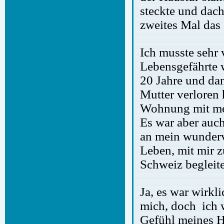
steckte und dach
zweites Mal das
Ich musste sehr
Lebensgefährte w
20 Jahre und dan
Mutter verloren 
Wohnung mit me
Es war aber auch
an mein wunderv
Leben, mit mir z
Schweiz begleite
Ja, es war wirkl
mich, doch ich 
Gefühl meines He