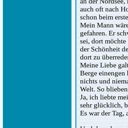
an der Nordsee, 
auch oft nach Ho
schon beim erste
Mein Mann wäre 
gefahren. Er sch
sei, dort möchte
der Schönheit d
dort zu überrede
Meine Liebe galt
Berge einengen 
nichts und niema
Welt. So blieben
Ja, ich liebte m
sehr glücklich, 
Es war der Tag,