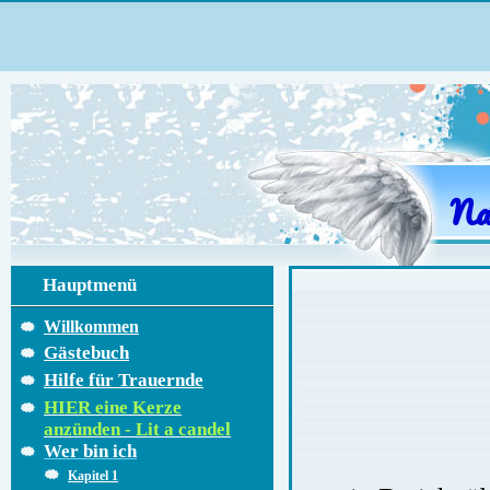
Na
Hauptmenü
Willkommen
Gästebuch
Hilfe für Trauernde
HIER eine Kerze
anzünden - Lit a candel
Wer bin ich
Kapitel 1