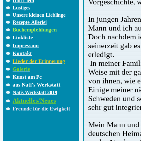
Vorgeschichte, 
Dini Liebi
Lustiges
Unsere kleinen Lieblinge
In jungen Jahren
Rezepte-Allerlei
Mann und ich au
Buchempfehlungen
Doch nachdem ich
Linkliste
seinerzeit gab e
Impressum
erledigt.
Kontakt
Lieder der Erinnerung
In meiner Famili
Galerie
Weise mit der g
Kunst am Pc
von ihnen, wie e
aus Nati's Werkstatt
Einige meiner n
Natis Werkstatt 2019
Schweden und sog
Aktuelles/Neues
sehr gut integri
Freunde für die Ewigkeit
Mein Mann und i
deutschen Heima