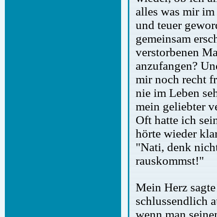
alles was mir im
und teuer gewor
gemeinsam ersch
verstorbenen Ma
anzufangen? Und 
mir noch recht f
nie im Leben se
mein geliebter 
Oft hatte ich se
hörte wieder kla
"Nati, denk nich
rauskommst!"
Mein Herz sagte 
schlussendlich a
wenn man seinem