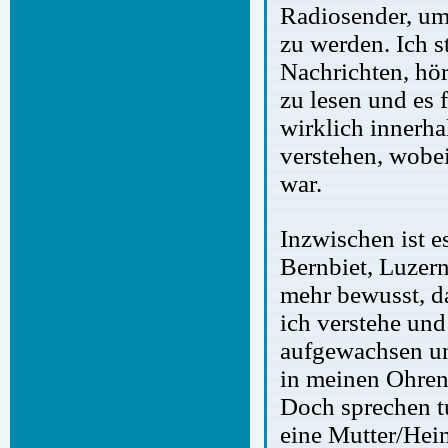
Radiosender, um
zu werden. Ich s
Nachrichten, hö
zu lesen und es 
wirklich innerh
verstehen, wobei
war.
Inzwischen ist e
Bernbiet, Luzern
mehr bewusst, d
ich verstehe und
aufgewachsen un
in meinen Ohren
Doch sprechen tu
eine Mutter/Heim