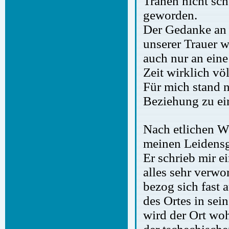
Tränen nicht sch
geworden.
Der Gedanke an 
unserer Trauer w
auch nur an ein
Zeit wirklich vö
Für mich stand 
Beziehung zu e
Nach etlichen Wo
meinen Leidensge
Er schrieb mir e
alles sehr verwo
bezog sich fast 
des Ortes in sei
wird der Ort woh