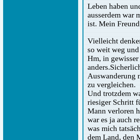
Leben haben und 
ausserdem war mi
ist. Mein Freun
Vielleicht denken
so weit weg und
Hm, in gewisser 
anders.
Sicherlic
Auswanderung na
zu vergleichen.
Und trotzdem wa
riesiger Schritt
Mann verloren ha
war es ja auch r
was mich tatsäch
dem Land, den M