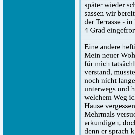
später wieder sc
sassen wir berei
der Terrasse - 
4 Grad eingefror
Eine andere heft
Mein neuer Wohn
für mich tatsäch
verstand, musste
noch nicht lange
unterwegs und ha
welchem Weg ich
Hause vergessen
Mehrmals versuc
erkundigen, doch
denn er sprach k