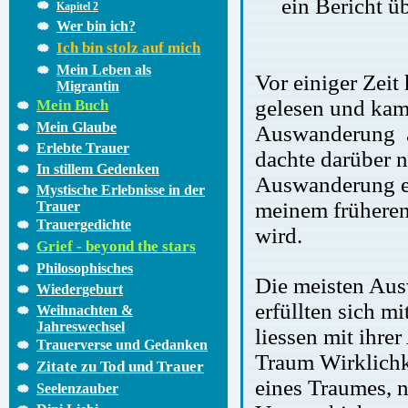
ein Bericht 
Kapitel 2
Wer bin ich?
Ich bin stolz auf mich
Mein Leben als
Vor einiger Zeit
Migrantin
gelesen und kam
Mein Buch
Mein Glaube
Auswanderung au
Erlebte Trauer
dachte darüber n
In stillem Gedenken
Auswanderung erg
Mystische Erlebnisse in der
meinem früheren
Trauer
Trauergedichte
wird.
Grief - beyond the stars
Philosophisches
Die meisten Ausw
Wiedergeburt
erfüllten sich m
Weihnachten &
Jahreswechsel
liessen mit ihre
Trauerverse und Gedanken
Traum Wirklichk
Zitate zu Tod und Trauer
eines Traumes, ne
Seelenzauber