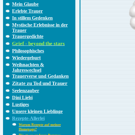
Mein Glaube
Erlebte Trauer
In stillem Gedenken
Mystische Erlebnisse in der
Trauer
Trauergedichte
Grief - beyond the stars
Philosophisches
Wiedergeburt
Weihnachten &
Jahreswechsel
Trauerverse und Gedanken
Zitate zu Tod und Trauer
Seelenzauber
Dini Liebi
Lustiges
Unsere kleinen Lieblinge
Rezepte-Allerlei
Warum Rezepte auf meiner
Homepage?