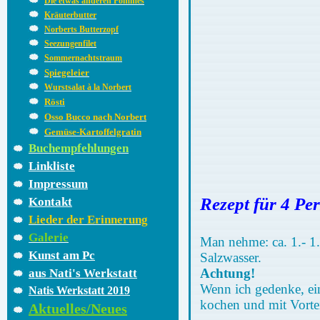
Die etwas anderen Pommes
Kräuterbutter
Norberts Butterzopf
Seezungenfilet
Sommernachtstraum
Spiegeleier
Wurstsalat à la Norbert
Rösti
Osso Bucco nach Norbert
Gemüse-Kartoffelgratin
Buchempfehlungen
Linkliste
Impressum
Rezept für 4 Pe
Kontakt
Lieder der Erinnerung
Galerie
Man nehme: ca. 1.- 1.
Kunst am Pc
Salzwasser.
Achtung!
aus Nati's Werkstatt
Wenn ich gedenke, ein
Natis Werkstatt 2019
kochen und mit Vorte
Aktuelles/Neues