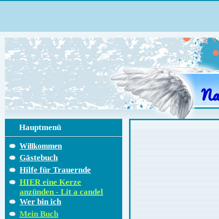
Na
Hauptmenü
Willkommen
Gästebuch
Hilfe für Trauernde
HIER eine Kerze
anzünden - Lit a candel
Wer bin ich
Mein Buch