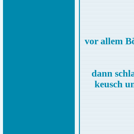
vor a
dann
keu