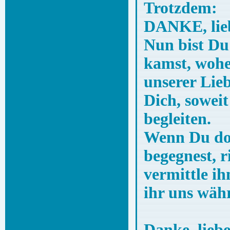
Trotzdem:
DANKE, lieb
Nun bist Du
kamst, wohe
unserer Lie
Dich, soweit
begleiten.
Wenn Du dor
begegnest, r
vermittle ih
ihr uns wäh
Danke, lieb