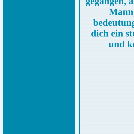
gegangen, a
Mann, 
bedeutung
dich ein s
und k