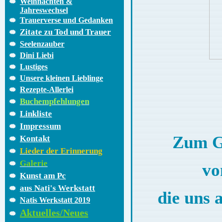
Weihnachten &
Jahreswechsel
Trauerverse und Gedanken
Zitate zu Tod und Trauer
Seelenzauber
Dini Liebi
Lustiges
Unsere kleinen Lieblinge
Rezepte-Allerlei
Buchempfehlungen
Linkliste
Impressum
Zum Ge
Kontakt
Lieder der Erinnerung
Galerie
vo
Kunst am Pc
aus Nati's Werkstatt
die uns 
Natis Werkstatt 2019
Aktuelles/Neues