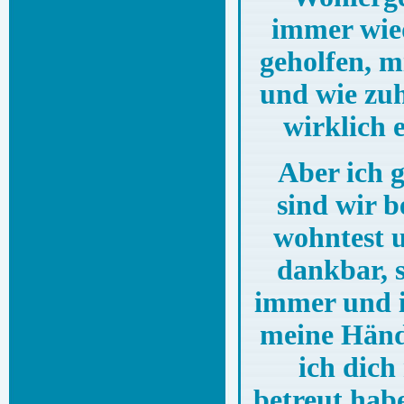
immer wied
geholfen, m
und wie zuh
wirklich 
Aber ich 
sind wir b
wohntest u
dankbar, 
immer und i
meine Hände
ich dich
betreut habe