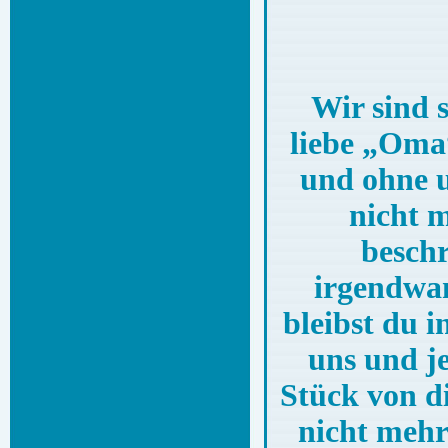
Wir sind 
liebe „Oma
und ohne u
nicht m
beschr
irgendwa
bleibst du 
uns und je
Stück von di
nicht mehr