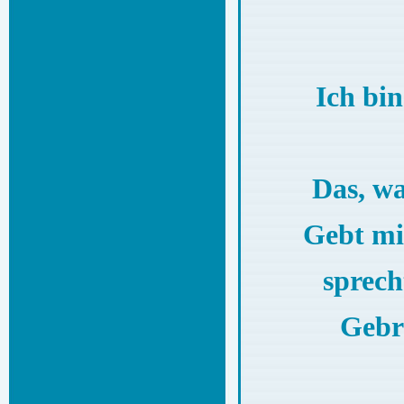
Ich bi
Das, wa
Gebt mi
sprech
Gebr