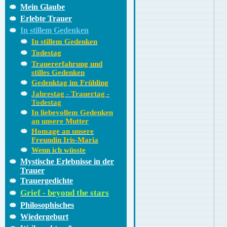
Mein Glaube
Erlebte Trauer
In stillem Gedenken
In stillem Gedenken
Todestag
Trauererfahrung und
stilles Gedenken
Gedenktag im Frühling
Jahrestag - Trauertag -
Todestag
In liebevollem Gedenken
an unsere Mutter
Homage an unsere
Freundin Iris-Maria
Wenn ich wüsste
Mystische Erlebnisse in der
Trauer
Trauergedichte
Grief - beyond the stars
Philosophisches
Wiedergeburt