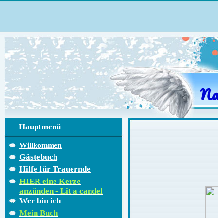
Na
Hauptmenü
Willkommen
Gästebuch
Hilfe für Trauernde
HIER eine Kerze
anzünden - Lit a candel
Wer bin ich
Mein Buch