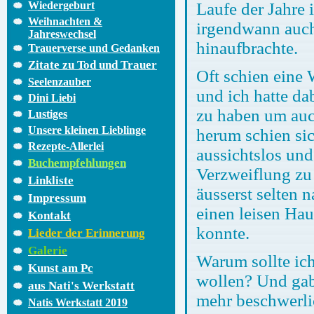
Wiedergeburt
Laufe der Jahre 
Weihnachten &
irgendwann auch
Jahreswechsel
hinaufbrachte.
Trauerverse und Gedanken
Zitate zu Tod und Trauer
Oft schien eine 
Seelenzauber
und ich hatte da
Dini Liebi
zu haben um auc
Lustiges
Unsere kleinen Lieblinge
herum schien sic
Rezepte-Allerlei
aussichtslos un
Buchempfehlungen
Verzweiflung zu 
Linkliste
äusserst selten 
Impressum
einen leisen Ha
Kontakt
konnte.
Lieder der Erinnerung
Galerie
Warum sollte ic
Kunst am Pc
wollen? Und gab
aus Nati's Werkstatt
mehr beschwerli
Natis Werkstatt 2019