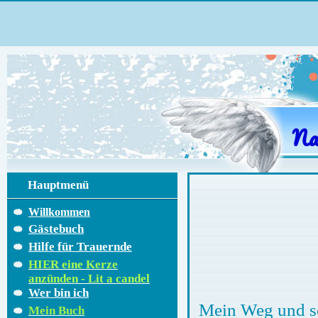
Na
Hauptmenü
Willkommen
Gästebuch
Hilfe für Trauernde
HIER eine Kerze
anzünden - Lit a candel
Wer bin ich
Mein Weg u
Mein Buch