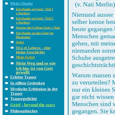
(v. Nati Merlin)
Mein Glaube
Ich glaube an Gott / Teil 1
Niemand ausser 
v.Norbert
Ich glaube an Gott / Teil 2
selber kenne heu
v.Norbert
heute gegangen b
Strasse des Lebens Gott v. Nati
Ich glaube an das Gute im
Menschen gemach
Menschen
gehen, mit meine
Gebet
Ora et Labora - eine
niemanden sonst
kleine Geschichte
Schuhe ausgetret
Mein Gebet
Mein Weg und so wie
geschichtsträchti
ich bin, ist von Gott
gewollt
Warum massen si
Erlebte Trauer
zu verurteilen? 
In stillem Gedenken
nur ein kleines
Mystische Erlebnisse in der
Trauer
gar nicht wisse
Trauergedichte
Menschen sind v
Grief - beyond the stars
gegangen. Sie ke
Philosophisches