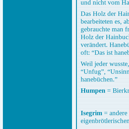
und nicht vom Ha
Das Holz der Hai
bearbeiteten es, 
gebrauchte man f
Holz der Hainbuch
verändert. Hanebü
oft: “Das ist han
Weil jeder wusste
“Unfug”, “Unsinn
hanebüchen.”
Humpen
= Bierk
Isegrim
= andere 
eigenbrötlerische