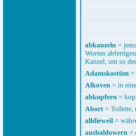
abkanzeln
= jema
Worten abfertigen.
Kanzel, um so de
Adamskostüm
=
Alkoven
= in ein
abkupfern
= kop
Abort
= Toilette
alldieweil
= währ
ausbaldowern
= 