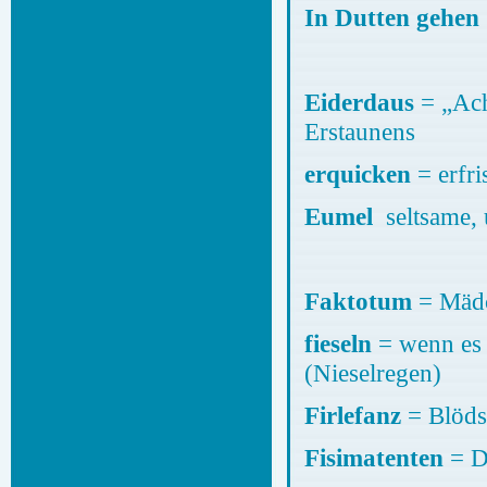
In Dutten gehen
Eiderdaus
= „Ac
Erst
erquicken
= erfr
Eumel
seltsame,
Faktotum
= Mädc
fieseln
= wenn es 
(Ni
Firlefanz
= Blöds
Fisimatenten
= D