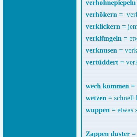
verhohnepiepeln
verhökern
= ver
verklickern
= jem
verklüngeln
= etw
verknusen
= verk
vertüddert
= verk
wech kommen
= 
wetzen
= schnell 
wuppen
= etwas 
Zappen duster
=