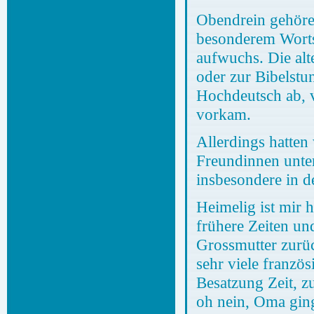
Obendrein gehöre 
besonderem Wortsc
aufwuchs. Die alt
oder zur Bibelstu
Hochdeutsch ab, 
vorkam.
Allerdings hatten
Freundinnen unte
insbesondere in de
Heimelig ist mir 
frühere Zeiten un
Grossmutter zurü
sehr viele franzö
Besatzung Zeit, z
oh nein, Oma ging