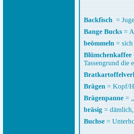
Backfisch
= Jugen
Bange Bucks
beömmeln
= sich
Blümchenkaffee
Tassengrund die 
Bratkartoffelver
Brägen
= Kopf/H
Brägenpanne
= „
bräsig
= dämlich
Buchse
= Unterh