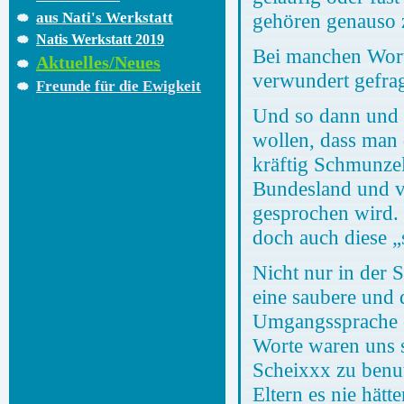
aus Nati's Werkstatt
gehören genauso 
Natis Werkstatt 2019
Bei manchen Wort
Aktuelles/Neues
verwundert gefrag
Freunde für die Ewigkeit
Und so dann und 
wollen, dass man 
kräftig Schmunze
Bundesland und v
gesprochen wird. 
doch auch diese „
Nicht nur in der 
eine saubere und 
Umgangssprache e
Worte waren uns s
Scheixxx zu benut
Eltern es nie hät