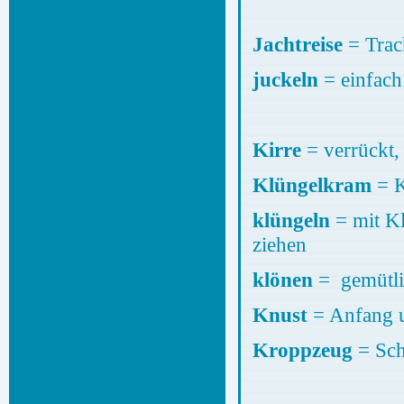
Jachtreise
= Trac
juckeln
= einfach
Kirre
= verrückt
Klüngelkram
=
klüngeln
= mit K
ziehen
klönen
= gemütli
Knust
= Anfang u
Kroppzeug
= Sch