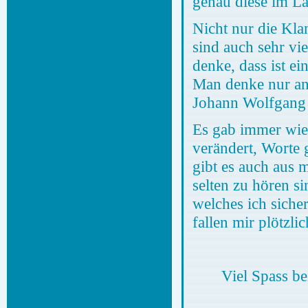
genau diese im L
Nicht nur die Kla
sind auch sehr v
denke, dass ist e
Man denke nur an 
Johann Wolfgang 
Es gab immer wie
verändert, Worte 
gibt es auch aus 
selten zu hören s
welches ich siche
fallen mir plötzli
Viel Spass b