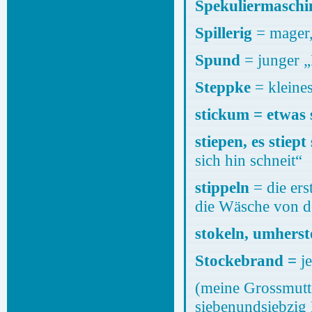
Spekuliermaschi
Spillerig
= mager,
Spund
= junger „
Steppke
= 
stickum = etwas
stiepen, es stiep
sich hin schneit“
stippeln
= die ers
die Wäsche von d
stokeln, umhers
Stockebrand =
j
(meine Grossmutte
siebenundsiebzig