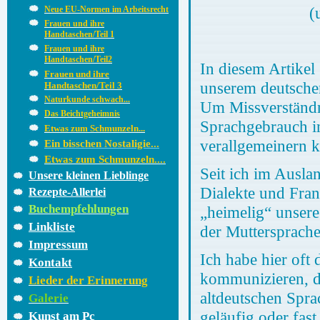
(
Neue EU-Normen im Arbeitsrecht
Frauen und ihre
Handtaschen/Teil 1
Frauen und ihre
Handtaschen/Teil2
In diesem Artikel
Frauen und ihre
unserem deutschen
Handtaschen/Teil 3
Naturkunde schwach...
Um Missverständn
Das Beichtgeheimnis
Sprachgebrauch in
Etwas zum Schmunzeln...
verallgemeinern 
Ein bisschen Nostaligie...
Etwas zum Schmunzeln....
Seit ich im Ausl
Unsere kleinen Lieblinge
Dialekte und Fra
Rezepte-Allerlei
Buchempfehlungen
„heimelig“ unsere
Linkliste
der Muttersprache
Impressum
Ich habe hier oft
Kontakt
kommunizieren, d
Lieder der Erinnerung
altdeutschen Spra
Galerie
geläufig oder fas
Kunst am Pc