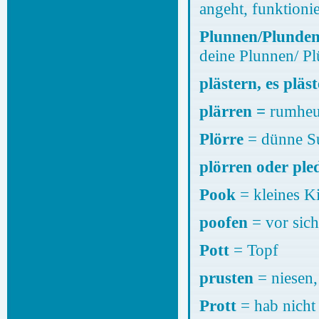
angeht, funktionie
Plunnen/Plunde
deine Plunnen/ Pl
plästern, es pläst
plärren =
rumheu
Plörre
= dünne Su
plörren oder ple
Pook
= kleines Ki
poofen
= vor sich
Pott
= Topf
prusten
= niesen,
Prott
= hab nicht