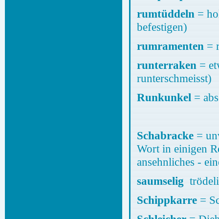
rumtüddeln
= ho
befestigen)
rumramenten
= 
runterraken
= et
runterschmeisst)
Runkunkel
= abs
Schabracke
= unv
Wort in einigen R
ansehnliches - ei
saumselig
trödel
Schippkarre
= Sc