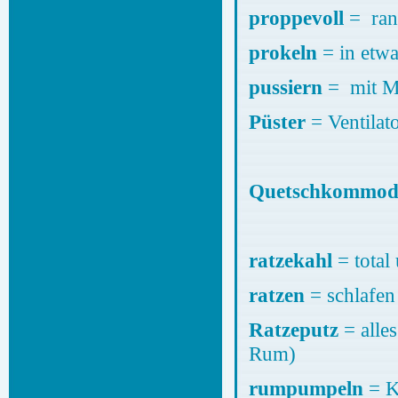
proppevoll
= ran
prokeln
= in etw
pussiern
= mit Mä
Püster
= Ventilato
Quetschkommod
ratzekahl
= total 
ratzen
= schlafen
Ratzeputz
= alles
Rum)
rumpumpeln
= K