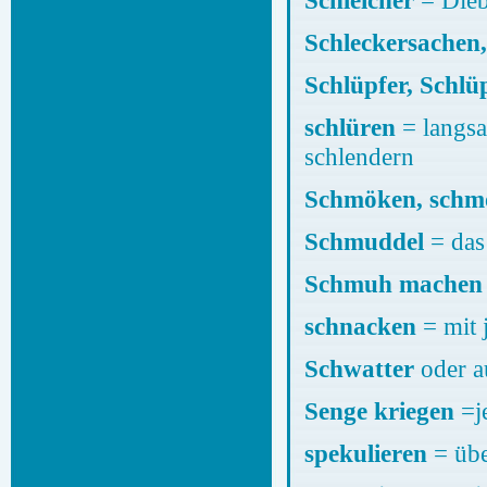
Schleicher
=
Schleckersachen,
Schlüpfer, Schl
schlüren
= langsa
sc
Schmöken, schm
Schmuddel
= das
Schmuh machen
schnacken
= mit 
Schwatter
oder a
Senge kriegen
=j
spekulieren
= übe