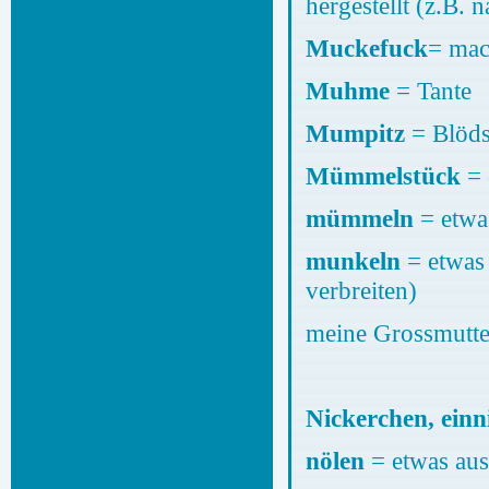
hergestellt (z.B.
Muckefuck
= mac
Muhme
= Tante
Mumpitz
= Blöds
Mümmelstück
= 
mümmeln
= etwa
munkeln
= etwas
verbreiten)
meine Grossmutte
Nickerchen, einn
nölen
= etwas aus