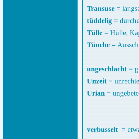
Transuse
= lang
tüddelig
= durche
Tülle
= Hülle, Ka
Tünche
= Ausschü
ungeschlacht
= g
Unzeit
= unrechte
Urian
= ungebete
verbusselt
= etw