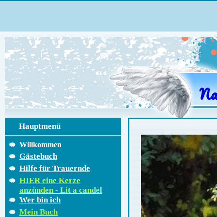
Na
Hauptmenü
Willkommen
Gästebuch
Hilfe für Trauernde
HIER eine Kerze
anzünden - Lit a candel
Wer bin ich
Mein Buch