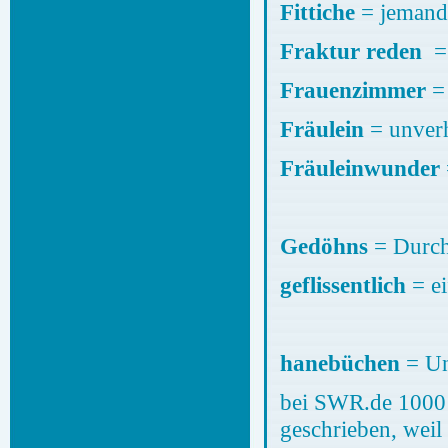
Fittiche
= jemande
Fraktur reden
=
Frauenzimmer
=
Fräulein
= unverh
Fräuleinwunder
Gedöhns
= Durch
geflissentlich
= ei
hanebüchen
= Unf
bei SWR.de 1000 F
geschrieben, weil