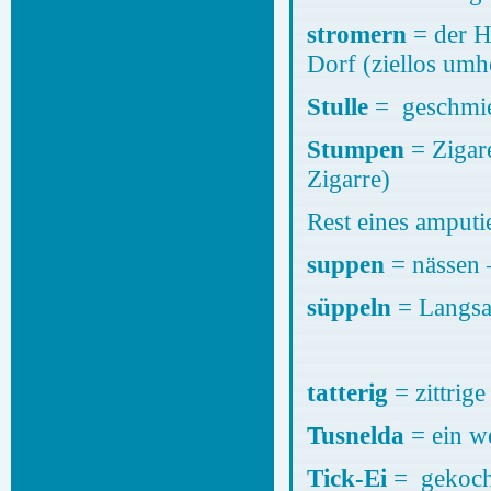
stromern
= der H
Dorf (ziellos um
Stulle
= geschmie
Stumpen
= Zigare
Zigarre)
Rest eines amputie
suppen
= nässen –
süppeln
= Langsa
tatterig
= zittrig
Tusnelda
= ein we
Tick-Ei
= gekoch