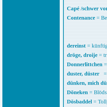
Capé /schwer v
Contenance
= Be
dereinst
= künftig
dröge, droije
= t
Donnerlittchen
=
duster, düster
= 
dünken, mich 
Döneken
= Blöds
Dösbaddel
= Tol