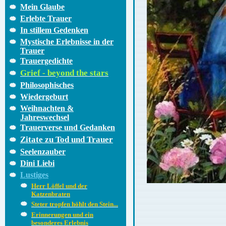
Mein Glaube
Erlebte Trauer
In stillem Gedenken
Mystische Erlebnisse in der
Trauer
Trauergedichte
Grief - beyond the stars
Philosophisches
Wiedergeburt
Weihnachten &
Jahreswechsel
Trauerverse und Gedanken
Zitate zu Tod und Trauer
Seelenzauber
Dini Liebi
Lustiges
Herr Löffel und der
Katzenbraten
Steter tropfen höhlt den Stein...
Erinnerungen und ein
besonderes Erlebnis