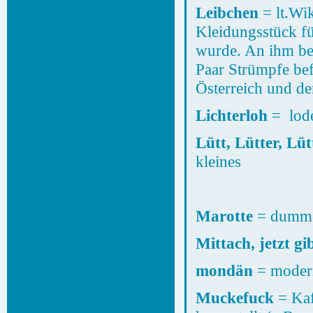
Leibchen
= lt.Wik
Kleidungsstück f
wurde. An ihm bef
Paar Strümpfe be
Österreich und d
Lichterloh
= lod
Lütt, Lütter, Lüt
klein
Marotte
= dumm
Mittach, jetzt gi
mondän
= moder
Muckefuck
= Kaf