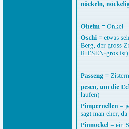
nöckeln, nöckeli
Oheim
= Onkel
Oschi
= etwas seh
Berg, der gross Z
RIESEN-gros ist)
Passeng
= Zister
pesen, um die Ec
laufen)
Pimpernellen
= je
sagt man eher, da 
Pinnockel
= ein S