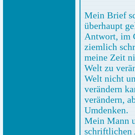
Mein Brief sc
überhaupt gel
Antwort, im 
ziemlich sch
meine Zeit n
Welt zu verän
Welt nicht un
verändern kan
verändern, a
Umdenken.
Mein Mann un
schriftlichen