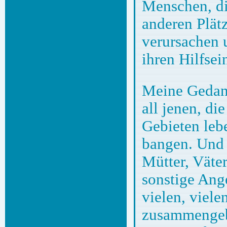
Menschen, di
anderen Plät
verursachen 
ihren Hilfsei
Meine Gedank
all jenen, di
Gebieten leb
bangen. Und 
Mütter, Väte
sonstige Ange
vielen, viele
zusammengebr