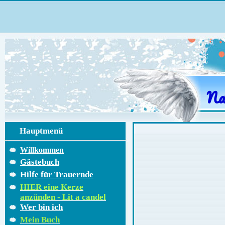
Na
Hauptmenü
Willkommen
Gästebuch
Hilfe für Trauernde
HIER eine Kerze
anzünden - Lit a candel
Wer bin ich
Mein Buch