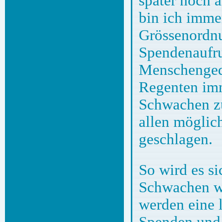
später noch 
bin ich imme
Grössenordnu
Spendenaufru
Menschengede
Regenten im
Schwachen zu
allen möglic
geschlagen.
So wird es si
Schwachen w
werden eine 
Spenden und 