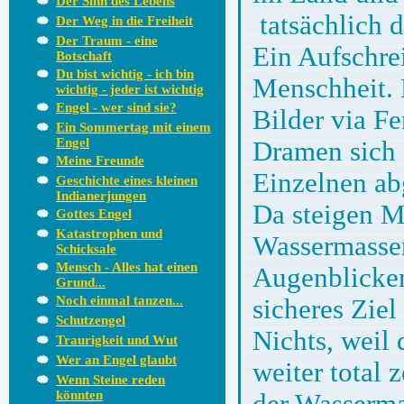
Der Sinn des Lebens
tatsächlich d
Der Weg in die Freiheit
Der Traum - eine
Ein Aufschre
Botschaft
Du bist wichtig - ich bin
Menschheit. 
wichtig - jeder ist wichtig
Engel - wer sind sie?
Bilder via Fe
Ein Sommertag mit einem
Engel
Dramen sich 
Meine Freunde
Einzelnen a
Geschichte eines kleinen
Indianerjungen
Da steigen M
Gottes Engel
Katastrophen und
Wassermassen
Schicksale
Mensch - Alles hat einen
Augenblicken 
Grund...
Noch einmal tanzen...
sicheres Zie
Schutzengel
Nichts, weil
Traurigkeit und Wut
Wer an Engel glaubt
weiter total 
Wenn Steine reden
könnten
der Wasserma