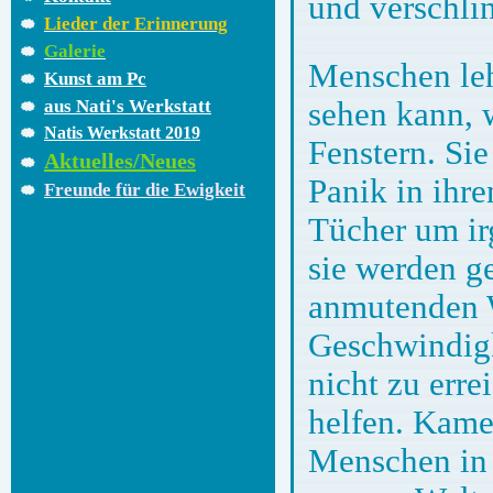
und verschlin
Lieder der Erinnerung
Galerie
Menschen le
Kunst am Pc
sehen kann,
aus Nati's Werkstatt
Natis Werkstatt 2019
Fenstern. Si
Aktuelles/Neues
Panik in ihre
Freunde für die Ewigkeit
Tücher um ir
sie werden g
anmutenden W
Geschwindigk
nicht zu err
helfen. Kamer
Menschen in 