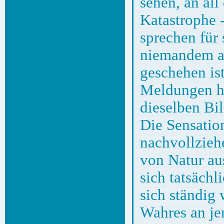
sehen, an al
Katastrophe 
sprechen für 
niemandem ab
geschehen ist
Meldungen he
dieselben Bi
Die Sensation
nachvollzieh
von Natur au
sich tatsäch
sich ständig
Wahres an jen