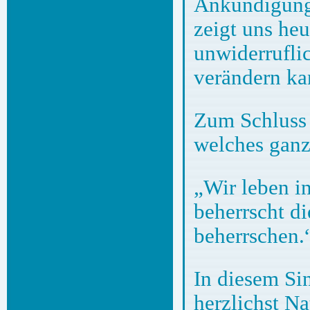
Ankündigung,
zeigt uns heu
unwiderrufli
verändern ka
Zum Schluss 
welches ganz 
„Wir leben i
beherrscht di
beherrschen.
In diesem Si
herzlichst Na