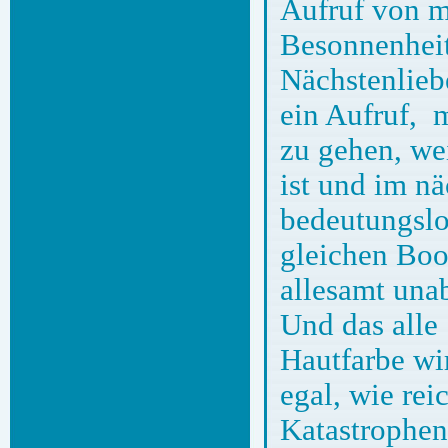
Aufruf von m
Besonnenheit
Nächstenlieb
ein Aufruf, 
zu gehen, wei
ist und im n
bedeutungslos
gleichen Boot
allesamt una
Und das alle
Hautfarbe wi
egal, wie rei
Katastrophen