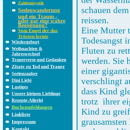
Zahlenmystik
schauen dem T
Seelenwanderung
und ein Traum -
reissen.
oder gar eine wahre
Begegnung?
Eine Mutter t
Vom Engel der das
Trösten lernte
Todesangst i
Wiedergeburt
Fluten zu re
Weihnachten &
Jahreswechsel
werden. Sie 
Trauerverse und Gedanken
Zitate zu Tod und Trauer
einer gigant
Seelenzauber
verschlingt a
Dini Liebi
Lustiges
dass Kind gle
Unsere kleinen Lieblinge
trotz ihrer 
Rezepte-Allerlei
Buchempfehlungen
Kind zu greif
Linkliste
grausamsten 
Impressum
Kontakt