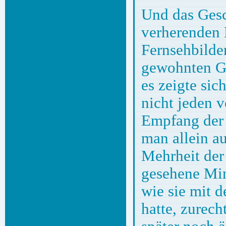
Und das Gesc
verherenden 
Fernsehbilder
gewohnten Ga
es zeigte sic
nicht jeden 
Empfang der H
man allein au
Mehrheit der
gesehene Min
wie sie mit d
hatte, zurech