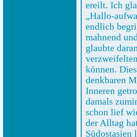
ereilt. Ich g
„Hallo-aufwa
endlich begr
mahnend und 
glaubte dara
verzweifelte
können. Dies
denkbaren Me
Inneren getro
damals zumin
schon lief w
der Alltag ha
Südostasien l