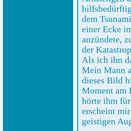
hilfsbedürfti
dem Tsunami 
einer Ecke im
anzündete, z
der Katastrop
Als ich ihn d
Mein Mann ah
dieses Bild h
Moment am Fe
hörte ihm fü
erscheint mi
geistigen Au