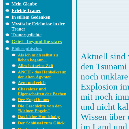
Mein Glaube
Erlebte Trauer
In stillem Gedenken
Mystische Erlebnisse in der
Trauer
Trauergedichte
Grief - beyond the stars
Philosophisches
Aktuell sind 
Als ich mich selbst zu
lieben begann...
den Tsunami 
Alles hat seine Zeit
ANCH - das Henkelkreuz
noch unklare
der alten Ägypter
Arm und reich
Explosion im
Charakter und
Eigenschaften der Farben
mit noch imm
Der Engel in uns
und nicht ka
Die Geschichte von den
"kleinen Engeln"
Wissen über 
Das kleine Hundebaby
Der Schlüssel zum Glück
im Land und 