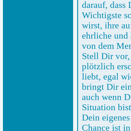
darauf, dass 
Wichtigste s
wirst, ihre a
ehrliche und
von dem Mens
Stell Dir vor
plötzlich er
liebt, egal 
bringt Dir ei
auch wenn D
Situation bis
Dein eigenes
Chance ist in