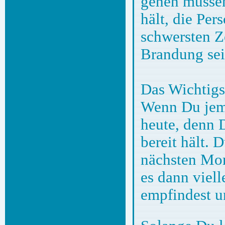
gehen müssen
hält, die Per
schwersten Z
Brandung sei
Das Wichtigs
Wenn Du jema
heute, denn 
bereit hält. 
nächsten Mom
es dann viell
empfindest u