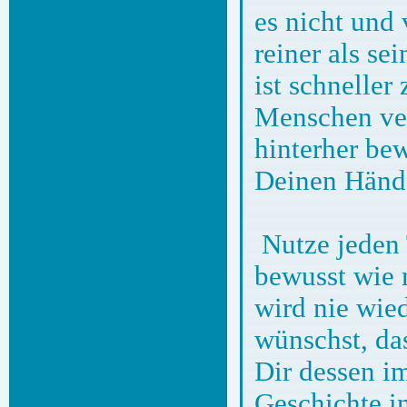
es nicht und 
reiner als se
ist schnelle
Menschen verl
hinterher be
Deinen Hände
Nutze jeden 
bewusst wie 
wird nie wie
wünschst, da
Dir dessen im
Geschichte i