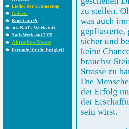
geschehen Di
Lieder der Erinnerung
zu stellen. O
Galerie
was auch imm
Kunst am Pc
aus Nati's Werkstatt
gepflasterte,
Natis Werkstatt 2019
sicher und b
Aktuelles/Neues
keine Chance
Freunde für die Ewigkeit
brauchst Ste
Strasse zu ba
Die Menschen,
der Erfolg un
der Erschaff
sein wirst.