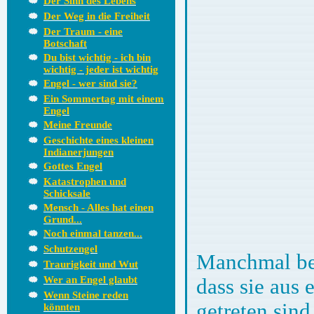
Der Sinn des Lebens
Der Weg in die Freiheit
Der Traum - eine
Botschaft
Du bist wichtig - ich bin
wichtig - jeder ist wichtig
Engel - wer sind sie?
Ein Sommertag mit einem
Engel
Meine Freunde
Geschichte eines kleinen
Indianerjungen
Gottes Engel
Katastrophen und
Schicksale
Mensch - Alles hat einen
Grund...
Noch einmal tanzen...
Schutzengel
Manchmal beg
Traurigkeit und Wut
Wer an Engel glaubt
dass sie aus
Wenn Steine reden
getreten sind
könnten