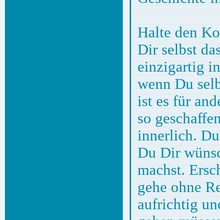
Halte den Ko
Dir selbst da
einzigartig 
wenn Du selbs
ist es für an
so geschaffen
innerlich. D
Du Dir wünsch
machst. Ersc
gehe ohne Re
aufrichtig un