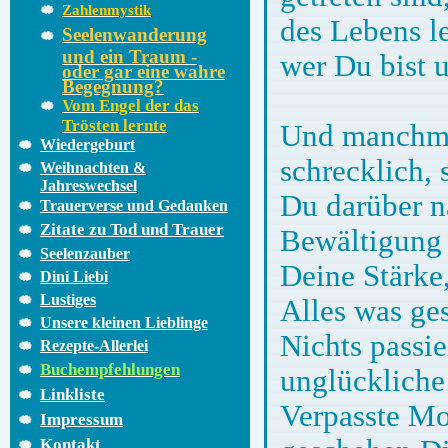
Zahlenmystik
des Lebens le
Seelenwanderung
und ein Traum -
wer Du bist u
oder gar eine wahre
Begegnung?
Vom Engel der das
Trösten lernte
Und manchmal
Wiedergeburt
schrecklich,
Weihnachten &
Jahreswechsel
Du darüber n
Trauerverse und Gedanken
Zitate zu Tod und Trauer
Bewältigung 
Seelenzauber
Deine Stärke,
Dini Liebi
Lustiges
Alles was ge
Unsere kleinen Lieblinge
Nichts passie
Rezepte-Allerlei
Buchempfehlungen
unglückliche
Linkliste
Verpasste M
Impressum
Kontakt