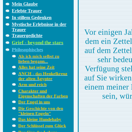
Mein Glaube
Erlebte Trauer
In stillem Gedenken
Mystische Erlebnisse in der
Trauer
Vor einigen Ja
Trauergedichte
dem ein Zette
Grief - beyond the stars
auf dem Zettel
Philosophisches
Als ich mich selbst zu
sehr bedeu
lieben begann...
Verfügung stel
Alles hat seine Zeit
ANCH - das Henkelkreuz
auf Sie wirken
der alten Ägypter
Arm und reich
einem meiner L
Charakter und
sein, wür
Eigenschaften der Farben
Der Engel in uns
Die Geschichte von den
"kleinen Engeln"
Das kleine Hundebaby
Der Schlüssel zum Glück