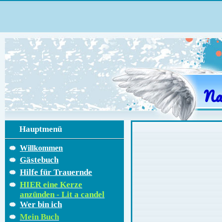
Na
Hauptmenü
Willkommen
Gästebuch
Hilfe für Trauernde
HIER eine Kerze
anzünden - Lit a candel
Wer bin ich
Mein Buch