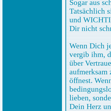
Sogar aus sc
Tatsächlich
und WICHTIG
Dir nicht sc
Wenn Dich je
vergib ihm, d
über Vertraue
aufmerksam z
öffnest. Wen
bedingungslo
lieben, sonde
Dein Herz un